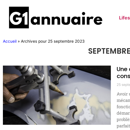
Lifes
Accueil
»
Archives pour 25 septembre 2023
SEPTEMBRE 
Une 
cons
25 sept
Avoir 
mécani
foncti
démar
problè
parfait