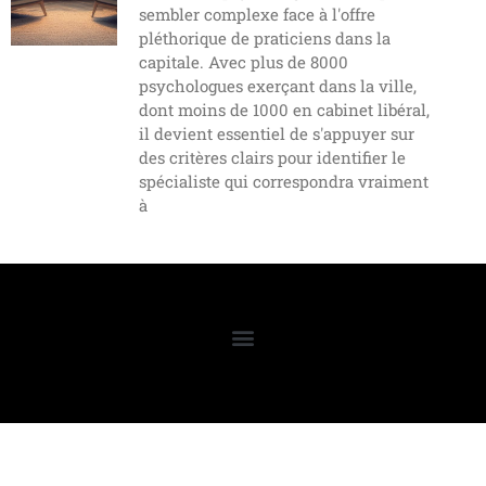
sembler complexe face à l'offre
pléthorique de praticiens dans la
capitale. Avec plus de 8000
psychologues exerçant dans la ville,
dont moins de 1000 en cabinet libéral,
il devient essentiel de s'appuyer sur
des critères clairs pour identifier le
spécialiste qui correspondra vraiment
à